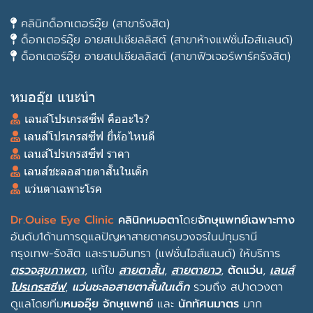
คลินิกด็อกเตอร์อุ๊ย (สาขารังสิต)
ด็อกเตอร์อุ๊ย อายสเปเชียลลิสต์ (สาขาห้างแฟชั่นไอส์แลนด์)
ด็อกเตอร์อุ๊ย อายสเปเชียลลิสต์ (สาขาฟิวเจอร์พาร์ครังสิต)
หมออุ๊ย แนะนำ
เลนส์โปรเกรสซีฟ คืออะไร?
เลนส์โปรเกรสซีฟ ยี่ห้อไหนดี
เลนส์โปรเกรสซีฟ ราคา
เลนส์ชะลอสายตาสั้นในเด็ก
แว่นตาเฉพาะโรค
Dr.Ouise Eye Clinic
คลินิกหมอตา
โดย
จักษุแพทย์เฉพาะทาง
อันดับ1ด้านการดูแลปัญหาสายตาครบวงจรในปทุมธานี
กรุงเทพ-รังสิต และรามอินทรา (แฟชั่นไอส์แลนด์) ให้บริการ
ตรวจสุขภาพตา
, แก้ไข
สายตาสั้น
,
สายตายาว
,
ตัดแว่น
,
เลนส์
โปรเกรสซีฟ
,
แว่นชะลอสายตาสั้นในเด็ก
รวมถึง
สปาดวงตา
ดูแลโดยทีม
หมออุ๊ย จักษุแพทย์
และ
นักทัศนมาตร
มาก