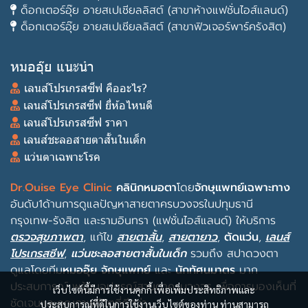
ด็อกเตอร์อุ๊ย อายสเปเชียลลิสต์ (สาขาห้างแฟชั่นไอส์แลนด์)
ด็อกเตอร์อุ๊ย อายสเปเชียลลิสต์ (สาขาฟิวเจอร์พาร์ครังสิต)
หมออุ๊ย แนะนำ
เลนส์โปรเกรสซีฟ คืออะไร?
เลนส์โปรเกรสซีฟ ยี่ห้อไหนดี
เลนส์โปรเกรสซีฟ ราคา
เลนส์ชะลอสายตาสั้นในเด็ก
แว่นตาเฉพาะโรค
Dr.Ouise Eye Clinic
คลินิกหมอตา
โดย
จักษุแพทย์เฉพาะทาง
อันดับ1ด้านการดูแลปัญหาสายตาครบวงจรในปทุมธานี
กรุงเทพ-รังสิต และรามอินทรา (แฟชั่นไอส์แลนด์) ให้บริการ
ตรวจสุขภาพตา
, แก้ไข
สายตาสั้น
,
สายตายาว
,
ตัดแว่น
,
เลนส์
โปรเกรสซีฟ
,
แว่นชะลอสายตาสั้นในเด็ก
รวมถึง
สปาดวงตา
ดูแลโดยทีม
หมออุ๊ย จักษุแพทย์
และ
นักทัศนมาตร
มาก
ประสบการณ์ พร้อม
อุปกรณ์สายตาครบวงจร
เพื่อการมองเห็นที่
เว็บไซต์นี้มีการใช้งานคุกกี้ เพื่อเพิ่มประสิทธิภาพและ
ชัดเจนและคุณภาพชีวิตที่ดีกว่า
ประสบการณ์ที่ดีในการใช้งานเว็บไซต์ของท่าน ท่านสามารถ