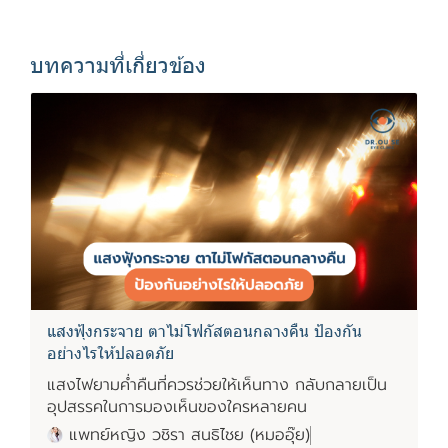
บทความที่เกี่ยวข้อง
แสงฟุ้งกระจาย ตาไม่โฟกัสตอนกลางคืน ป้องกัน
อย่างไรให้ปลอดภัย
แสงไฟยามค่ำคืนที่ควรช่วยให้เห็นทาง กลับกลายเป็น
อุปสรรคในการมองเห็นของใครหลายคน
แพทย์หญิง วชิรา สนธิไชย (หมออุ๊ย)