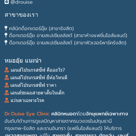
@drouise
สาขาของเรา
คลินิกด็อกเตอร์อุ๊ย (สาขารังสิต)
ด็อกเตอร์อุ๊ย อายสเปเชียลลิสต์ (สาขาห้างแฟชั่นไอส์แลนด์)
ด็อกเตอร์อุ๊ย อายสเปเชียลลิสต์ (สาขาฟิวเจอร์พาร์ครังสิต)
หมออุ๊ย แนะนำ
เลนส์โปรเกรสซีฟ คืออะไร?
เลนส์โปรเกรสซีฟ ยี่ห้อไหนดี
เลนส์โปรเกรสซีฟ ราคา
เลนส์ชะลอสายตาสั้นในเด็ก
แว่นตาเฉพาะโรค
Dr.Ouise Eye Clinic
คลินิกหมอตา
โดย
จักษุแพทย์เฉพาะทาง
อันดับ1ด้านการดูแลปัญหาสายตาครบวงจรในปทุมธานี
กรุงเทพ-รังสิต และรามอินทรา (แฟชั่นไอส์แลนด์) ให้บริการ
ตรวจสุขภาพตา
, แก้ไข
สายตาสั้น
,
สายตายาว
,
ตัดแว่น
,
เลนส์