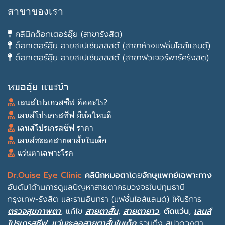
สาขาของเรา
คลินิกด็อกเตอร์อุ๊ย (สาขารังสิต)
ด็อกเตอร์อุ๊ย อายสเปเชียลลิสต์ (สาขาห้างแฟชั่นไอส์แลนด์)
ด็อกเตอร์อุ๊ย อายสเปเชียลลิสต์ (สาขาฟิวเจอร์พาร์ครังสิต)
หมออุ๊ย แนะนำ
เลนส์โปรเกรสซีฟ คืออะไร?
เลนส์โปรเกรสซีฟ ยี่ห้อไหนดี
เลนส์โปรเกรสซีฟ ราคา
เลนส์ชะลอสายตาสั้นในเด็ก
แว่นตาเฉพาะโรค
Dr.Ouise Eye Clinic
คลินิกหมอตา
โดย
จักษุแพทย์เฉพาะทาง
อันดับ1ด้านการดูแลปัญหาสายตาครบวงจรในปทุมธานี
กรุงเทพ-รังสิต และรามอินทรา (แฟชั่นไอส์แลนด์) ให้บริการ
ตรวจสุขภาพตา
, แก้ไข
สายตาสั้น
,
สายตายาว
,
ตัดแว่น
,
เลนส์
โปรเกรสซีฟ
,
แว่นชะลอสายตาสั้นในเด็ก
รวมถึง
สปาดวงตา