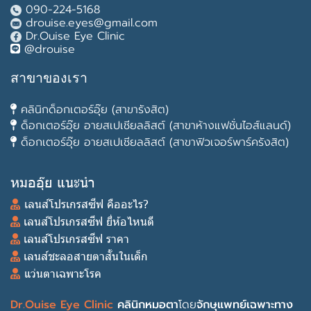
090-224-5168
drouise.eyes@gmail.com
Dr.Ouise Eye Clinic
@drouise
สาขาของเรา
คลินิกด็อกเตอร์อุ๊ย (สาขารังสิต)
ด็อกเตอร์อุ๊ย อายสเปเชียลลิสต์ (สาขาห้างแฟชั่นไอส์แลนด์)
ด็อกเตอร์อุ๊ย อายสเปเชียลลิสต์ (สาขาฟิวเจอร์พาร์ครังสิต)
หมออุ๊ย แนะนำ
เลนส์โปรเกรสซีฟ คืออะไร?
เลนส์โปรเกรสซีฟ ยี่ห้อไหนดี
เลนส์โปรเกรสซีฟ ราคา
เลนส์ชะลอสายตาสั้นในเด็ก
แว่นตาเฉพาะโรค
Dr.Ouise Eye Clinic
คลินิกหมอตา
โดย
จักษุแพทย์เฉพาะทาง