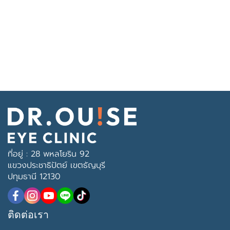
ที่อยู่ : 28 พหลโยริน 92
แขวงประชาธิปัตย์ เขตธัญบุรี
ปทุมธานี 12130
ติดต่อเรา