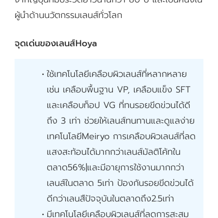
ผู้นำด้านนวัตกรรมเลนส์ทั่วโลก
จุดเด่นของเลนส์Hoya
ใช้เทคโนโลยีเคลือบผิวเลนส์ที่หลากหลาย
เช่น เคลือบพื้นฐาน VP, เคลือบแข็ง SFT
และเคลือบท็อป VG ที่ทนรอยขีดข่วนได้ดี
ถึง 3 เท่า ช่วยให้เลนส์ทนทานและดูแลง่าย
เทคโนโลยีMeiryo การเคลือบผิวเลนส์ที่ลด
แสงสะท้อนได้มากกว่าเลนส์มัลติโค้ทใน
ตลาด56%|และมีอายุการใช้งานมากกว่า
เลนส์ในตลาด 5เท่า ป้องกันรอยขีดข่วนได้
ดีกว่าเลนสืปัจจุบันในตลาดถึง2.5เท่า
มีเทคโนโลยีเคลือบผิวเลนส์ที่ลดการสะสม