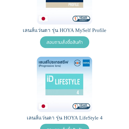
เลนส์แว่นตา รุ่น HOYA MySelf Profile
สอบถามสั่งซื้อสินค้า
เลนส์แว่นตา รุ่น HOYA LifeStyle 4