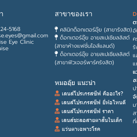
D
รา
สาขาของเรา
ต
24-5168
คลินิกด็อกเตอร์อุ๊ย (สาขารังสิต)
อ
se.eyes@gmail.com
ด็อกเตอร์อุ๊ย อายสเปเชียลลิสต์
ค
ise Eye Clinic
(สาขาห้างแฟชั่นไอส์แลนด์)
ร
ise
ด็อกเตอร์อุ๊ย อายสเปเชียลลิสต์
แ
(สาขาฟิวเจอร์พาร์ครังสิต)
แ
แ
ช
หมออุ๊ย แนะนำ
ป
เลนส์โปรเกรสซีฟ คืออะไร?
จ
เลนส์โปรเกรสซีฟ ยี่ห้อไหนดี
ม
เลนส์โปรเกรสซีฟ ราคา
ส
เลนส์ชะลอสายตาสั้นในเด็ก
ท
แว่นตาเฉพาะโรค