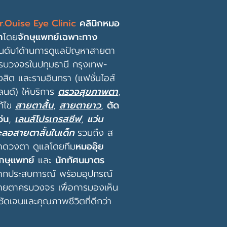
r.Ouise Eye Clinic
คลินิกหมอ
า
โดย
จักษุแพทย์เฉพาะทาง
ันดับ1ด้านการดูแลปัญหาสายตา
รบวงจรในปทุมธานี กรุงเทพ-
ังสิต และรามอินทรา (แฟชั่นไอส์
ลนด์) ให้บริการ
ตรวจสุขภาพตา
,
ก้ไข
สายตาสั้น
,
สายตายาว
,
ตัด
ว่น
,
เลนส์โปรเกรสซีฟ
,
แว่น
ะลอสายตาสั้นในเด็ก
รวมถึง
ส
าดวงตา
ดูแลโดยทีม
หมออุ๊ย
ักษุแพทย์
และ
นักทัศนมาตร
ากประสบการณ์ พร้อม
อุปกรณ์
ายตาครบวงจร
เพื่อการมองเห็น
ี่ชัดเจนและคุณภาพชีวิตที่ดีกว่า