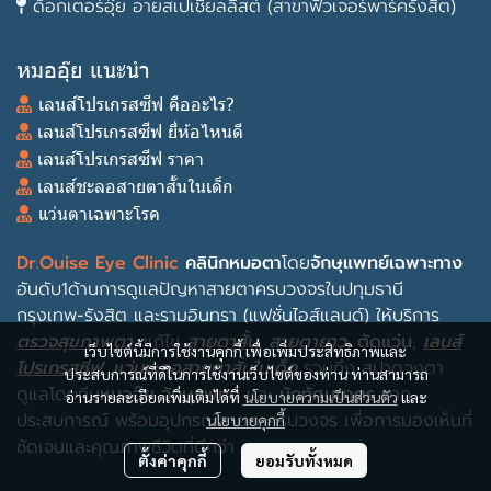
ด็อกเตอร์อุ๊ย อายสเปเชียลลิสต์ (สาขาฟิวเจอร์พาร์ครังสิต)
หมออุ๊ย แนะนำ
เลนส์โปรเกรสซีฟ คืออะไร?
เลนส์โปรเกรสซีฟ ยี่ห้อไหนดี
เลนส์โปรเกรสซีฟ ราคา
เลนส์ชะลอสายตาสั้นในเด็ก
แว่นตาเฉพาะโรค
Dr.Ouise Eye Clinic
คลินิกหมอตา
โดย
จักษุแพทย์เฉพาะทาง
อันดับ1ด้านการดูแลปัญหาสายตาครบวงจรในปทุมธานี
กรุงเทพ-รังสิต และรามอินทรา (แฟชั่นไอส์แลนด์) ให้บริการ
ตรวจสุขภาพตา
, แก้ไข
สายตาสั้น
,
สายตายาว
,
ตัดแว่น
,
เลนส์
เว็บไซต์นี้มีการใช้งานคุกกี้ เพื่อเพิ่มประสิทธิภาพและ
โปรเกรสซีฟ
,
แว่นชะลอสายตาสั้นในเด็ก
รวมถึง
สปาดวงตา
ประสบการณ์ที่ดีในการใช้งานเว็บไซต์ของท่าน ท่านสามารถ
ดูแลโดยทีม
หมออุ๊ย จักษุแพทย์
และ
นักทัศนมาตร
มาก
อ่านรายละเอียดเพิ่มเติมได้ที่
นโยบายความเป็นส่วนตัว
และ
ประสบการณ์ พร้อม
อุปกรณ์สายตาครบวงจร
เพื่อการมองเห็นที่
นโยบายคุกกี้
ชัดเจนและคุณภาพชีวิตที่ดีกว่า
ตั้งค่าคุกกี้
ยอมรับทั้งหมด