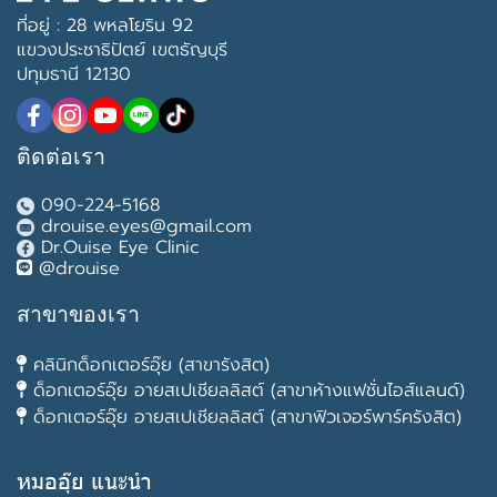
ที่อยู่ : 28 พหลโยริน 92
แขวงประชาธิปัตย์ เขตธัญบุรี
ปทุมธานี 12130
ติดต่อเรา
090-224-5168
drouise.eyes@gmail.com
Dr.Ouise Eye Clinic
@drouise
สาขาของเรา
คลินิกด็อกเตอร์อุ๊ย (สาขารังสิต)
ด็อกเตอร์อุ๊ย อายสเปเชียลลิสต์ (สาขาห้างแฟชั่นไอส์แลนด์)
ด็อกเตอร์อุ๊ย อายสเปเชียลลิสต์ (สาขาฟิวเจอร์พาร์ครังสิต)
หมออุ๊ย แนะนำ