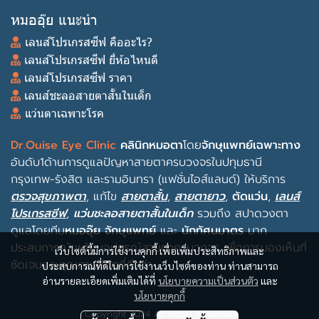
หมออุ๊ย แนะนำ
เลนส์โปรเกรสซีฟ คืออะไร?
เลนส์โปรเกรสซีฟ ยี่ห้อไหนดี
เลนส์โปรเกรสซีฟ ราคา
เลนส์ชะลอสายตาสั้นในเด็ก
แว่นตาเฉพาะโรค
Dr.Ouise Eye Clinic
คลินิกหมอตา
โดย
จักษุแพทย์เฉพาะทาง
อันดับ1ด้านการดูแลปัญหาสายตาครบวงจรในปทุมธานี
กรุงเทพ-รังสิต และรามอินทรา (แฟชั่นไอส์แลนด์) ให้บริการ
ตรวจสุขภาพตา
, แก้ไข
สายตาสั้น
,
สายตายาว
,
ตัดแว่น
,
เลนส์
โปรเกรสซีฟ
,
แว่นชะลอสายตาสั้นในเด็ก
รวมถึง
สปาดวงตา
ดูแลโดยทีม
หมออุ๊ย จักษุแพทย์
และ
นักทัศนมาตร
มาก
ประสบการณ์ พร้อม
อุปกรณ์สายตาครบวงจร
เพื่อการมองเห็นที่
เว็บไซต์นี้มีการใช้งานคุกกี้ เพื่อเพิ่มประสิทธิภาพและ
ชัดเจนและคุณภาพชีวิตที่ดีกว่า
ประสบการณ์ที่ดีในการใช้งานเว็บไซต์ของท่าน ท่านสามารถ
อ่านรายละเอียดเพิ่มเติมได้ที่
นโยบายความเป็นส่วนตัว
และ
นโยบายคุกกี้
Copyright 2024 All Rights Reserved