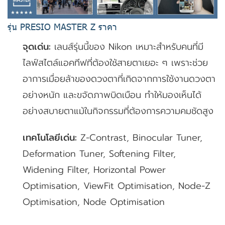
รุ่น PRESIO MASTER Z ราคา
จุดเด่น:
เลนส์รุ่นนี้ของ Nikon เหมาะสำหรับคนที่มี
ไลฟ์สไตล์แอคทีฟที่ต้องใช้สายตาเยอะ ๆ เพราะช่วย
อาการเมื่อยล้าของดวงตาที่เกิดจากการใช้งานดวงตา
อย่างหนัก และขจัดภาพบิดเบือน ทำให้มองเห็นได้
อย่างสบายตาแม้ในกิจกรรมที่ต้องการความคมชัดสูง
เทคโนโลยีเด่น:
Z-Contrast, Binocular Tuner,
Deformation Tuner, Softening Filter,
Widening Filter, Horizontal Power
Optimisation, ViewFit Optimisation, Node-Z
Optimisation, Node Optimisation