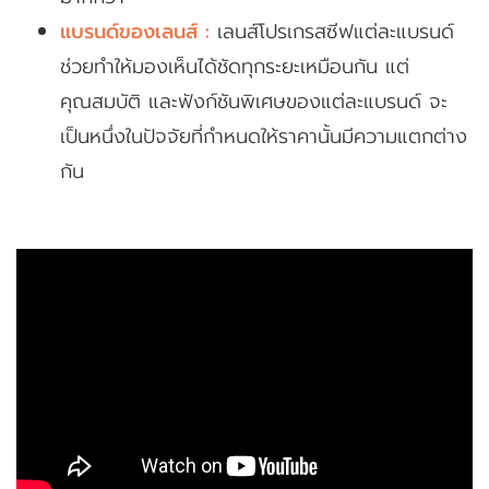
แบรนด์ของเลนส์ :
เลนส์โปรเกรสซีฟแต่ละแบรนด์
ช่วยทำให้มองเห็นได้ชัดทุกระยะเหมือนกัน แต่
คุณสมบัติ และฟังก์ชันพิเศษของแต่ละแบรนด์ จะ
เป็นหนึ่งในปัจจัยที่กำหนดให้ราคานั้นมีความแตกต่าง
กัน