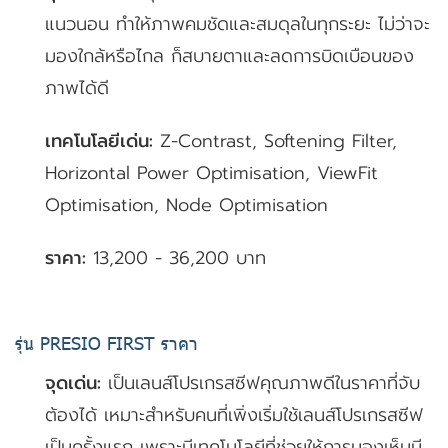
แนวนอน ทำให้ภาพคมชัดและสมดุลในทุกระยะ ไม่ว่าจะ
มองใกล้หรือไกล ก็สบายตาและลดการบิดเบือนของ
ภาพได้ดี
เทคโนโลยีเด่น:
Z-Contrast, Softening Filter,
Horizontal Power Optimisation, ViewFit
Optimisation, Node Optimisation
ราคา:
13,200 - 36,200 บาท
รุ่น PRESIO FIRST ราคา
จุดเด่น:
เป็นเลนส์โปรเกรสซีฟคุณภาพดีในราคาที่จับ
ต้องได้ เหมาะสำหรับคนที่เพิ่งเริ่มใช้เลนส์โปรเกรสซีฟ
เป็นครั้งแรก เพราะมีเทคโนโลยีที่ช่วยให้การมองเห็นมี