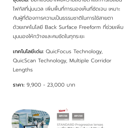
โฟกัสที่นุ่มนวล เพิ่มพื้นที่การมองเห็นที่ชัดเจน เหมาะ
กับผู้ที่ต้องการความเป็นธรรมชาติในการใช้สายตา
ด้วยเทคโนโลยี Back Surface Freeform ที่ช่วยเพิ่ม
มุมมองให้กว้างและคมชัดในทุกระยะ
เทคโนโลยีเด่น:
QuicFocus Technology,
QuicScan Technology, Multiple Corridor
Lengths
ราคา:
9,900 - 23,000 บาท