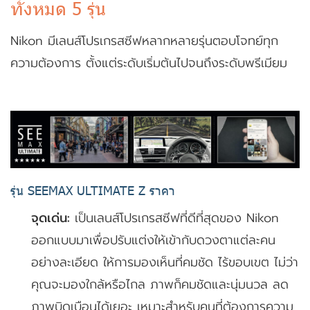
ทั้งหมด 5 รุ่น
Nikon มีเลนส์โปรเกรสซีฟหลากหลายรุ่นตอบโจทย์ทุก
ความต้องการ ตั้งแต่ระดับเริ่มต้นไปจนถึงระดับพรีเมียม
รุ่น SEEMAX ULTIMATE Z ราคา
จุดเด่น:
เป็นเลนส์โปรเกรสซีฟที่ดีที่สุดของ Nikon
ออกแบบมาเพื่อปรับแต่งให้เข้ากับดวงตาแต่ละคน
อย่างละเอียด ให้การมองเห็นที่คมชัด ไร้ขอบเขต ไม่ว่า
คุณจะมองใกล้หรือไกล ภาพก็คมชัดและนุ่มนวล ลด
ภาพบิดเบือนได้เยอะ เหมาะสำหรับคนที่ต้องการความ