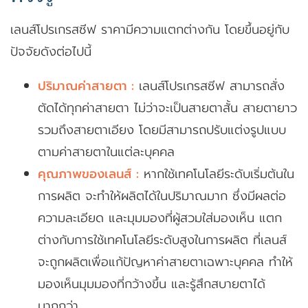
เลนส์โปรเกรสซีฟ ราคามีความแตกต่างกัน โดยขึ้นอยู่กับ
ปัจจัยดังต่อไปนี้
ปริมาณค่าสายตา :
เลนส์โปรเกรสซีฟ สามารถสั่ง
ตัดได้ทุกค่าสายตา ไม่ว่าจะเป็นสายตาสั้น สายตายาว
รวมถึงสายตาเอียง โดยมีสามารถปรับแต่งรูปแบบ
ตามค่าสายตาในแต่ละบุคคล
คุณภาพของเลนส์ :
หากใช้เทคโนโลยีระดับเริ่มต้นใน
การผลิต จะทำให้ผลิตได้ในปริมาณมาก ซึ่งมีผลต่อ
ความละเอียด และมุมมองที่ผู้สวมใส่มองเห็น แตก
ต่างกับการใช้เทคโนโลยีระดับสูงในการผลิต ที่เลนส์
จะถูกผลิตเพื่อแก้ปัญหาค่าสายตาเฉพาะบุคคล ทำให้
มองเห็นมุมมองที่กว้างขึ้น และรู้สึกสบายตาได้
มากกว่า