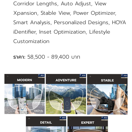
Corridor Lengths, Auto Adjust, View
Xpansion, Stable View, Power Optimizer,
Smart Analysis, Personalized Designs, HOYA
iDentifier, Inset Optimization, Lifestyle
Customization
ราคา:
58,500 - 89,400 บาท