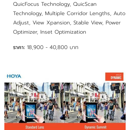
QuicFocus Technology, QuicScan
Technology, Multiple Corridor Lengths, Auto
Adjust, View Xpansion, Stable View, Power
Optimizer, Inset Optimization
ราคา:
18,900 - 40,800 บาท