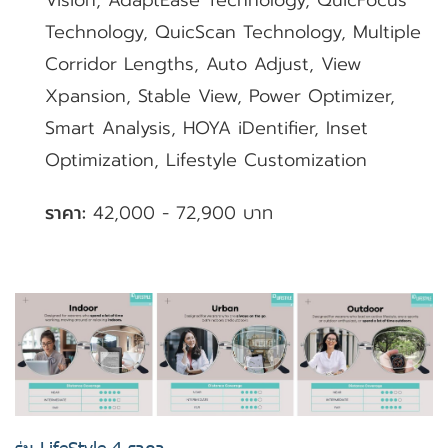
Vision, AdaptEase Technology, QuicFocus
Technology, QuicScan Technology, Multiple
Corridor Lengths, Auto Adjust, View
Xpansion, Stable View, Power Optimizer,
Smart Analysis, HOYA iDentifier, Inset
Optimization, Lifestyle Customization
ราคา:
42,000 - 72,900 บาท
รุ่น LifeStyle 4 ราคา