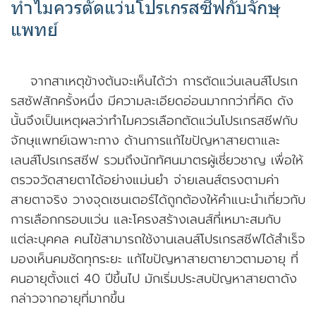
ทำไมควรตัดแว่นโปรเกรสซีฟกับจักษุ
แพทย์
จากสาเหตุข้างต้นจะเห็นได้ว่า การตัดแว่นเลนส์โปรเก
รสซัฟสักครั้งหนึ่ง มีความละเอียดอ่อนมากกว่าที่คิด ดัง
นั้นจึงเป็นเหตุผลว่าทำไมควรเลือกตัดแว่นโปรเกรสซีฟกับ
จักษุแพทย์เฉพาะทาง ด้านการแก้ไขปัญหาสายตาและ
เลนส์โปรเกรสซีฟ รวมถึงนักทัศนมาตรผู้เชี่ยวชาญ เพื่อให้
ตรวจวัดสายตาได้อย่างแม่นยำ จ่ายเลนส์ตรงตามค่า
สายตาจริง วางจุดเซนเตอร์ได้ถูกต้องให้คำแนะนำเกี่ยวกับ
การเลือกกรอบแว่น และโครงสร้างเลนส์ที่เหมาะสมกับ
แต่ละบุคคล คนไข้สามารถใช้งานเลนส์โปรเกรสซีฟได้สำเร็จ
มองเห็นคมชัดทุกระยะ แก้ไขปัญหาสายตายาวตามอายุ ที่
คนอายุตั้งแต่ 40 ปีขึ้นไป มักเริ่มประสบปัญหาสายตาดัง
กล่าวจากอายุที่มากขึ้น