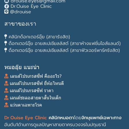
drouise.eyes@gmail.com
Dr.Ouise Eye Clinic
@drouise
สาขาของเรา
คลินิกด็อกเตอร์อุ๊ย (สาขารังสิต)
ด็อกเตอร์อุ๊ย อายสเปเชียลลิสต์ (สาขาห้างแฟชั่นไอส์แลนด์)
ด็อกเตอร์อุ๊ย อายสเปเชียลลิสต์ (สาขาฟิวเจอร์พาร์ครังสิต)
หมออุ๊ย แนะนำ
เลนส์โปรเกรสซีฟ คืออะไร?
เลนส์โปรเกรสซีฟ ยี่ห้อไหนดี
เลนส์โปรเกรสซีฟ ราคา
เลนส์ชะลอสายตาสั้นในเด็ก
แว่นตาเฉพาะโรค
Dr.Ouise Eye Clinic
คลินิกหมอตา
โดย
จักษุแพทย์เฉพาะทาง
อันดับ1ด้านการดูแลปัญหาสายตาครบวงจรในปทุมธานี