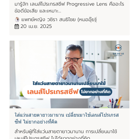
มารู้จัก เลนส์โปรเกรสซีฟ Progressive Lens คืออะไร
ข้อดีข้อเสีย และเหมาะ...
แพทย์หญิง วชิรา สนธิไชย (หมออุ๊ย)
20 เม.ย. 2025
ใส่แว่นสายตายาวมานาน เปลี่ยนมาใช้เลนส์โปรเกรส
ซีฟ ไม่ยากอย่างที่คิด
สำหรับผู้ที่ใส่แว่นสายตายาวมานาน การเปลี่ยนมาใช้
เลนส์โปรเกรสซีฟ ไม่ได้ยากอย่างที่คิด