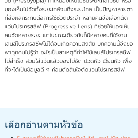
วัย (Presbyopia) ทำให้มองเห็นไม่ชัดระยะใกล้ไม่ชัด หรือ
มองเห็นไม่ชัดทั้งระยะใกล้จนถึงระยะไกล เป็นปัญหาสายตา
ที่ส่งผลกระทบต่อการใช้ชีวิตประจำ หลายคนจึงเลือกตัด
แว่นโปรเกรสซีฟ
(Progressive Lens) ที่ช่วยให้มองเห็น
คมชัดหลายระยะ แต่ในขณะเดียวกันก็มีหลายคนที่ใช้งาน
เลนส์โปรเกรสซีฟไม่ได้จนเกิดความสงสัย บทความนี้จึงขอ
พาทุกคนไปรู้ว่า อะไรเป็นสาเหตุที่ทำให้ใช้เลนส์โปรเกรสซีฟ
ไม่สำเร็จ สวมใส่แว่นแล้วมองไม่ชัด ปวดหัว เวียนหัว เพื่อ
ที่จะได้เป็นข้อมูลดี ๆ ก่อนตัดสินใจตัดแว่นโปรเกรสซีฟ
เลือกอ่านตามหัวข้อ