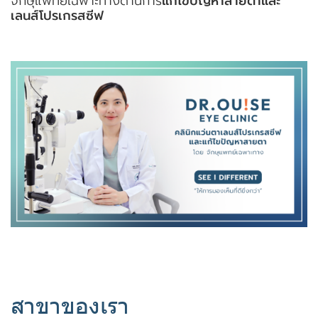
จักษุแพทย์เฉพาะทางด้านการ
แก้ไขปัญหาสายตาและ
เลนส์โปรเกรสซีฟ
สาขาของเรา