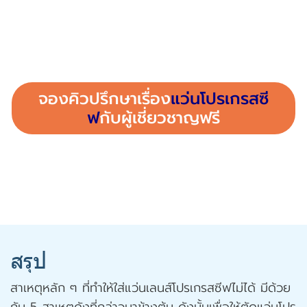
จองคิวปรึกษาเรื่อง
แว่นโปรเกรสซี
ฟ
กับผู้เชี่ยวชาญฟรี
สรุป
สาเหตุหลัก ๆ ที่ทำให้ใส่แว่นเลนส์โปรเกรสซีฟไม่ได้ มีด้วย
กัน 5 สาเหตุดังที่กล่าวมาข้างต้น ดังนั้นเพื่อให้ตัดแว่นโปร