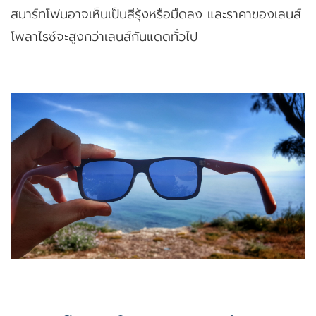
สมาร์ทโฟนอาจเห็นเป็นสีรุ้งหรือมืดลง และราคาของเลนส์
โพลาไรซ์จะสูงกว่าเลนส์กันแดดทั่วไป