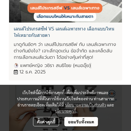
เลนส์โปรเกรสซีฟ VS เลนส์เฉพาะทาง เลือกแบบไหน
ให้เหมาะกับสายตา
มาดูกันชัดๆ ว่า เลนส์โปรเกรสซีฟ กับ เลนส์เฉพาะทาง
ต่างกันยังไง? เจาะลึกจุดเด่น ข้อจำกัด และเคล็ดลับ
การเลือกเลนส์แว่นตา ได้อย่างคุ้มค่าที่สุด!
แพทย์หญิง วชิรา สนธิไชย (หมออุ๊ย)
12 ธ.ค. 2025
เว็บไซต์นี้มีการใช้งานคุกกี้ เพื่อเพิ่มประสิทธิภาพและ
ประสบการณ์ที่ดีในการใช้งานเว็บไซต์ของท่าน ท่านสามารถ
อ่านรายละเอียดเพิ่มเติมได้ที่
นโยบายความเป็นส่วนตัว
และ
นโยบายคุกกี้
ตั้งค่าคุกกี้
ยอมรับทั้งหมด