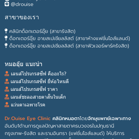
@drouise
สาขาของเรา
คลินิกด็อกเตอร์อุ๊ย (สาขารังสิต)
ด็อกเตอร์อุ๊ย อายสเปเชียลลิสต์ (สาขาห้างแฟชั่นไอส์แลนด์)
ด็อกเตอร์อุ๊ย อายสเปเชียลลิสต์ (สาขาฟิวเจอร์พาร์ครังสิต)
หมออุ๊ย แนะนำ
เลนส์โปรเกรสซีฟ คืออะไร?
เลนส์โปรเกรสซีฟ ยี่ห้อไหนดี
เลนส์โปรเกรสซีฟ ราคา
เลนส์ชะลอสายตาสั้นในเด็ก
แว่นตาเฉพาะโรค
Dr.Ouise Eye Clinic
คลินิกหมอตา
โดย
จักษุแพทย์เฉพาะทาง
อันดับ1ด้านการดูแลปัญหาสายตาครบวงจรในปทุมธานี
กรุงเทพ-รังสิต และรามอินทรา (แฟชั่นไอส์แลนด์) ให้บริการ