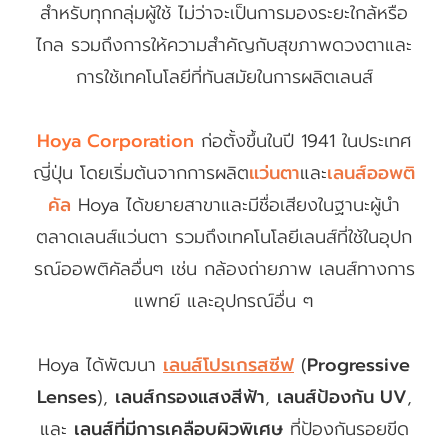
สำหรับทุกกลุ่มผู้ใช้ ไม่ว่าจะเป็นการมองระยะใกล้หรือ
ไกล รวมถึงการให้ความสำคัญกับสุขภาพดวงตาและ
การใช้เทคโนโลยีที่ทันสมัยในการผลิตเลนส์
Hoya Corporation
ก่อตั้งขึ้นในปี 1941 ในประเทศ
ญี่ปุ่น โดยเริ่มต้นจากการผลิต
แว่นตา
และ
เลนส์ออพติ
คัล
Hoya ได้ขยายสาขาและมีชื่อเสียงในฐานะผู้นำ
ตลาดเลนส์แว่นตา รวมถึงเทคโนโลยีเลนส์ที่ใช้ในอุปก
รณ์ออพติคัลอื่นๆ เช่น กล้องถ่ายภาพ เลนส์ทางการ
แพทย์ และอุปกรณ์อื่น ๆ
Hoya ได้พัฒนา
เลนส์โปรเกรสซีฟ
(
Progressive
Lenses
),
เลนส์กรองแสงสีฟ้า
,
เลนส์ป้องกัน UV
,
และ
เลนส์ที่มีการเคลือบผิวพิเศษ
ที่ป้องกันรอยขีด