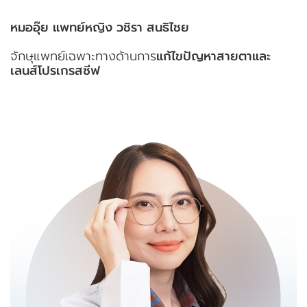
หมออุ๊ย แพทย์หญิง วชิรา สนธิไชย
จักษุแพทย์เฉพาะทางด้านการ
แก้ไขปัญหาสายตาและ
เลนส์โปรเกรสซีฟ