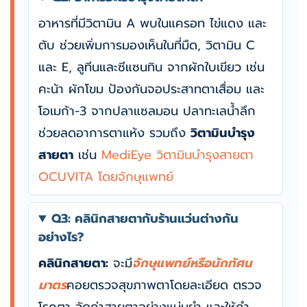
อาหารที่มีวิตามิน A พบในแครอท ไข่แดง และ
ตับ ช่วยเพิ่มการมองเห็นในที่มืด, วิตามิน C
และ E, ลูทีนและซีแซนทิน จากผักใบเขียว เช่น
คะน้า ผักโขม ป้องกันจอประสาทตาเสื่อม และ
โอเมก้า-3 จากปลาแซลมอน ปลาทะเลน้ำลึก
ช่วยลดอาการตาแห้ง รวมถึง
วิตามินบำรุง
สายตา
เช่น
MediEye วิตามินบํารุงสายตา
OCUVITA โดยจักษุแพทย์
Q3: คลินิกสายตากับร้านแว่นต่างกัน
อย่างไร?
คลินิกสายตา:
จะมี
จักษุแพทย์หรือนักทัศน
มาตร
คอยตรวจสุขภาพตาโดยละเอียด ตรวจ