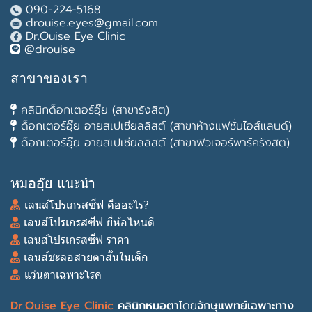
090-224-5168
drouise.eyes@gmail.com
Dr.Ouise Eye Clinic
@drouise
สาขาของเรา
คลินิกด็อกเตอร์อุ๊ย (สาขารังสิต)
ด็อกเตอร์อุ๊ย อายสเปเชียลลิสต์ (สาขาห้างแฟชั่นไอส์แลนด์)
ด็อกเตอร์อุ๊ย อายสเปเชียลลิสต์ (สาขาฟิวเจอร์พาร์ครังสิต)
หมออุ๊ย แนะนำ
เลนส์โปรเกรสซีฟ คืออะไร?
เลนส์โปรเกรสซีฟ ยี่ห้อไหนดี
เลนส์โปรเกรสซีฟ ราคา
เลนส์ชะลอสายตาสั้นในเด็ก
แว่นตาเฉพาะโรค
Dr.Ouise Eye Clinic
คลินิกหมอตา
โดย
จักษุแพทย์เฉพาะทาง