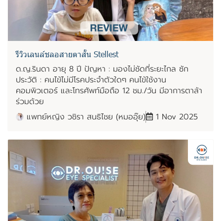
รีวิวเลนล์ชลอสายตาสั้น Stellest
ด.ญ.รินดา อายุ 8 ปี ปัญหา : มองไม่ชัดที่ระยะไกล ซัก
ประวัติ : คนไข้ไม่มีโรคประจำตัวใดๆ คนไข้ใช้งาน
คอมพิวเตอร์ และโทรศัพท์มือถือ 12 ชม./วัน มีอาการตาล้า
ร่วมด้วย
แพทย์หญิง วชิรา สนธิไชย (หมออุ๊ย)
1 Nov 2025