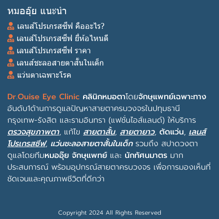
หมออุ๊ย แนะนำ
เลนส์โปรเกรสซีฟ คืออะไร?
เลนส์โปรเกรสซีฟ ยี่ห้อไหนดี
เลนส์โปรเกรสซีฟ ราคา
เลนส์ชะลอสายตาสั้นในเด็ก
แว่นตาเฉพาะโรค
Dr.Ouise Eye Clinic
คลินิกหมอตา
โดย
จักษุแพทย์เฉพาะทาง
อันดับ1ด้านการดูแลปัญหาสายตาครบวงจรในปทุมธานี
กรุงเทพ-รังสิต และรามอินทรา (แฟชั่นไอส์แลนด์) ให้บริการ
ตรวจสุขภาพตา
, แก้ไข
สายตาสั้น
,
สายตายาว
,
ตัดแว่น
,
เลนส์
โปรเกรสซีฟ
,
แว่นชะลอสายตาสั้นในเด็ก
รวมถึง
สปาดวงตา
ดูแลโดยทีม
หมออุ๊ย จักษุแพทย์
และ
นักทัศนมาตร
มาก
ประสบการณ์ พร้อม
อุปกรณ์สายตาครบวงจร
เพื่อการมองเห็นที่
ชัดเจนและคุณภาพชีวิตที่ดีกว่า
Copyright 2024 All Rights Reserved