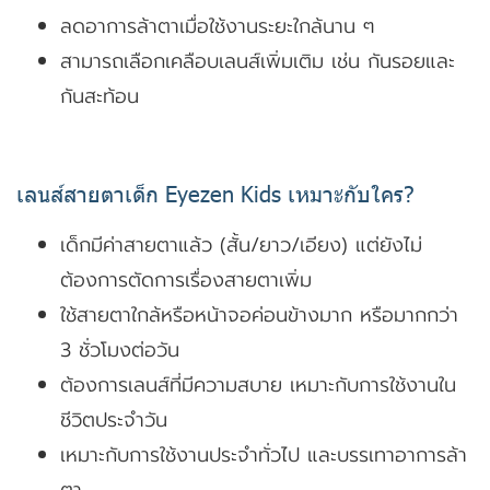
ลดอาการล้าตาเมื่อใช้งานระยะใกล้นาน ๆ
สามารถเลือกเคลือบเลนส์เพิ่มเติม เช่น กันรอยและ
กันสะท้อน
เลนส์สายตาเด็ก Eyezen Kids เหมาะกับใคร?
เด็กมีค่าสายตาแล้ว (สั้น/ยาว/เอียง) แต่ยังไม่
ต้องการตัดการเรื่องสายตาเพิ่ม
ใช้สายตาใกล้หรือหน้าจอค่อนข้างมาก หรือมากกว่า
3 ชั่วโมงต่อวัน
ต้องการเลนส์ที่มีความสบาย เหมาะกับการใช้งานใน
ชีวิตประจำวัน
เหมาะกับการใช้งานประจำทั่วไป และบรรเทาอาการล้า