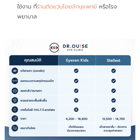
ใช้งาน ที่
ร้านตัดแว่นโดยจักษุแพทย์
หรือโรง
พยาบาล