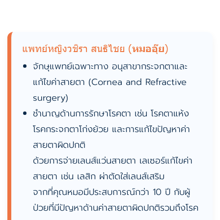
แพทย์หญิงวชิรา สนธิไชย (
หมออุ๊ย
)
จักษุแพทย์เฉพาะทาง อนุสาขากระจกตาและ
แก้ไขค่าสายตา (Cornea and Refractive
surgery)
ชำนาญด้านการรักษาโรคตา เช่น โรคตาแห้ง
โรคกระจกตาโก่งย้วย และการแก้ไขปัญหาค่า
สายตาผิดปกติ
ด้วยการจ่ายเลนส์แว่นสายตา เลเซอร์แก้ไขค่า
สายตา เช่น เลสิก ผ่าตัดใส่เลนส์เสริม
จากที่คุณหมอมีประสบการณ์กว่า 10 ปี กับผู้
ป่วยที่มีปัญหาด้านค่าสายตาผิดปกติรวมถึงโรค