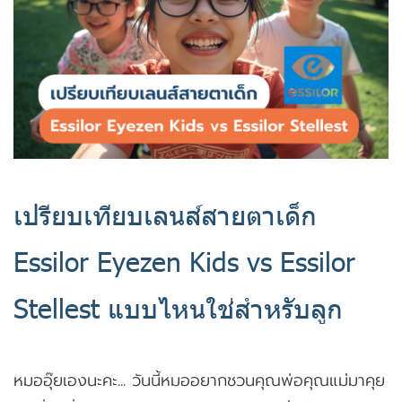
เปรียบเทียบเลนส์สายตาเด็ก
Essilor Eyezen Kids vs Essilor
Stellest แบบไหนใช่สำหรับลูก
หมออุ๊ยเองนะคะ... วันนี้หมออยากชวนคุณพ่อคุณแม่มาคุย