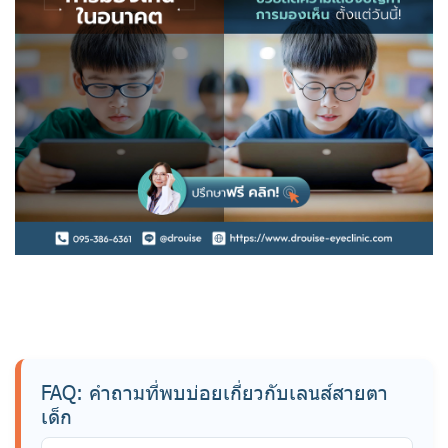
FAQ: คำถามที่พบบ่อยเกี่ยวกับเลนส์สายตา
เด็ก