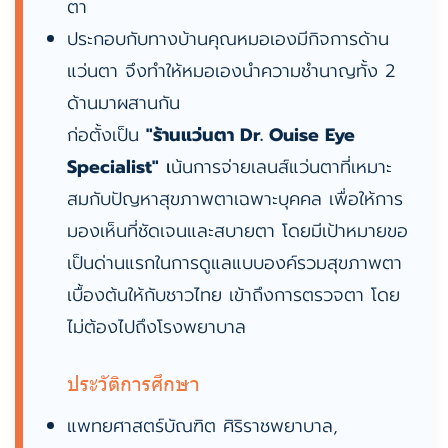
ตา
ประกอบกับทางบ้านคุณหมอเองมีกิจการด้าน
แว่นตา จึงทำให้หมอเองนำความชำนาญทั้ง 2
ด้านมาผสานกัน
ก่อตั้งเป็น
"ร้านแว่นตา Dr. Ouise Eye
Specialist"
เ
น้นการจ่ายเลนส์แว่นตาที่เหมาะ
สมกับปัญหาสุขภาพตาเฉพาะบุคคล เพื่อให้การ
มองเห็นที่ชัดเจนและสบายตา โดยมีเป้าหมายขอ
เป็นด่านแรกในการดูแลแบบองค์รวมสุขภาพตา
เบื้องต้นให้กับชาวไทย เข้าถึงการตรวจตา โดย
ไม่ต้องไปถึงโรงพยาบาล
ประวัติการศึกษา
แพทยศาสตร์บัณฑิต ศิริราชพยาบาล,