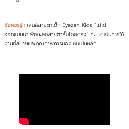
ตา
ข้อควรรู้ :
เลนส์สายตาเด็ก Eyezen Kids “ไม่ได้
ออกแบบมาเพื่อชะลอสายตาสั้นโดยตรง” ค่ะ แต่เน้นการใช้
งานที่สบายและคุณภาพการมองเห็นเป็นหลัก