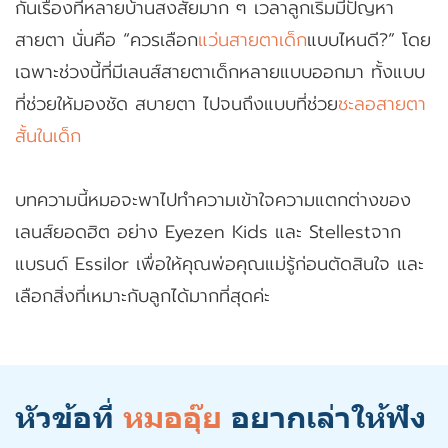
กันเรื่องที่หลายบ้านสงสัยมาก ๆ เวลาลูกเริ่มมีปัญหา
สายตา นั่นคือ “ควรเลือก
แว่นสายตาเด็ก
แบบไหนดี?” โดย
เฉพาะช่วงนี้ที่มีเลนส์สายตาเด็กหลายแบบออกมา ทั้งแบบ
ที่ช่วยให้มองชัด สบายตา ไปจนถึงแบบที่ช่วย
ชะลอสายตา
สั้นในเด็ก
บทความนี้หมอจะพาไปทำความเข้าใจความแตกต่างของ
เลนส์ยอดฮิต อย่าง Eyezen Kids และ Stellestจาก
แบรนด์ Essilor เพื่อให้คุณพ่อคุณแม่รู้ก่อนตัดสินใจ และ
เลือกสิ่งที่เหมาะกับลูกได้มากที่สุดค่ะ
หัวข้อที่
หมออุ๊ย
อยากเล่าให้ฟัง