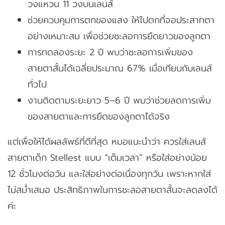
วงแหวน 11 วงบนเลนส์
ช่วยควบคุมการตกของแสง ให้ไปตกที่จอประสาทตา
อย่างเหมาะสม เพื่อช่วยชะลอการยืดยาวของลูกตา
การทดลองระยะ 2 ปี พบว่าชะลอการเพิ่มของ
สายตาสั้นได้เฉลี่ยประมาณ 67% เมื่อเทียบกับเลนส์
ทั่วไป
งานติดตามระยะยาว 5–6 ปี พบว่าช่วยลดการเพิ่ม
ของสายตาและการยืดของลูกตาได้จริง
แต่เพื่อให้ได้ผลลัพธ์ที่ดีที่สุด หมอแนะนำว่า ควรใส่เลนส์
สายตาเด็ก Stellest แบบ “เต็มเวลา” หรือใส่อย่างน้อย
12 ชั่วโมงต่อวัน และใส่อย่างต่อเนื่องทุกวัน เพราะหากใส่
ไม่สม่ำเสมอ ประสิทธิภาพในการชะลอสายตาสั้นจะลดลงได้
ค่ะ