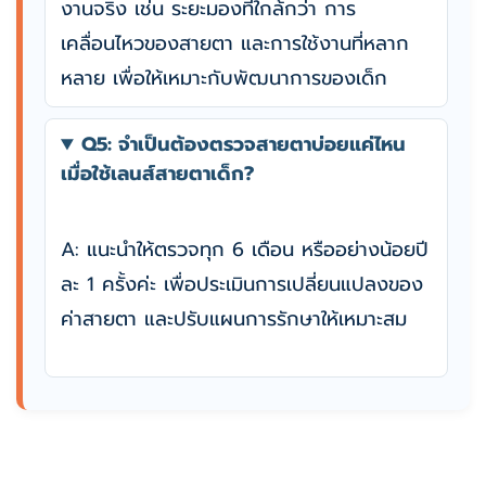
งานจริง เช่น ระยะมองที่ใกล้กว่า การ
เคลื่อนไหวของสายตา และการใช้งานที่หลาก
หลาย เพื่อให้เหมาะกับพัฒนาการของเด็ก
Q5: จำเป็นต้องตรวจสายตาบ่อยแค่ไหน
เมื่อใช้เลนส์สายตาเด็ก?
A: แนะนำให้ตรวจทุก 6 เดือน หรืออย่างน้อยปี
ละ 1 ครั้งค่ะ เพื่อประเมินการเปลี่ยนแปลงของ
ค่าสายตา และปรับแผนการรักษาให้เหมาะสม