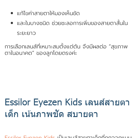
แก้ไขค่าสายตาให้มองเห็นชัด
และในบางชนิด ช่วยชะลอการเพิ่มของสายตาสั้นใน
ระยะยาว
การเลือกเลนส์ที่เหมาะสมตั้งแต่ต้น จึงมีผลต่อ “สุขภาพ
ตาในอนาคต” ของลูกโดยตรงค่ะ
Essilor Eyezen Kids เลนส์สายตา
เด็ก เน้นภาพชัด สบายตา
Essilor Eyezen Kids
เป็นเลนส์สายตาเด็กที่ถูกออกแบบ