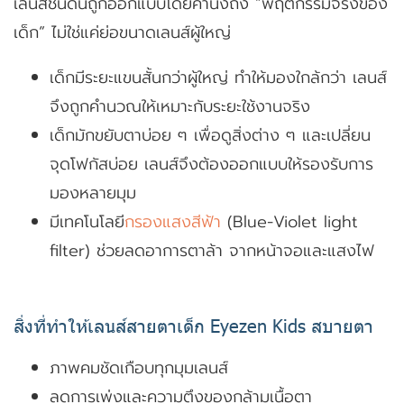
เลนส์ชนิดนี้ถูกออกแบบโดยคำนึงถึง “พฤติกรรมจริงของ
เด็ก” ไม่ใช่แค่ย่อขนาดเลนส์ผู้ใหญ่
เด็กมีระยะแขนสั้นกว่าผู้ใหญ่ ทำให้มองใกล้กว่า เลนส์
จึงถูกคำนวณให้เหมาะกับระยะใช้งานจริง
เด็กมักขยับตาบ่อย ๆ เพื่อดูสิ่งต่าง ๆ และเปลี่ยน
จุดโฟกัสบ่อย เลนส์จึงต้องออกแบบให้รองรับการ
มองหลายมุม
มีเทคโนโลยี
กรองแสงสีฟ้า
(Blue-Violet light
filter) ช่วยลดอาการตาล้า จากหน้าจอและแสงไฟ
สิ่งที่ทำให้เลนส์สายตาเด็ก Eyezen Kids สบายตา
ภาพคมชัดเกือบทุกมุมเลนส์
ลดการเพ่งและความตึงของกล้ามเนื้อตา