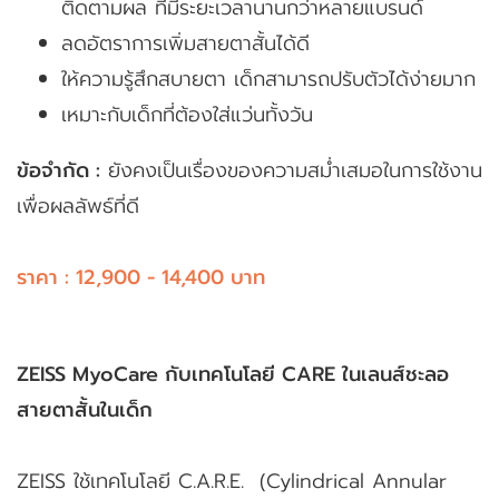
ติดตามผล ที่มีระยะเวลานานกว่าหลายแบรนด์
ลดอัตราการเพิ่มสายตาสั้นได้ดี
ให้ความรู้สึกสบายตา เด็กสามารถปรับตัวได้ง่ายมาก
เหมาะกับเด็กที่ต้องใส่แว่นทั้งวัน
ข้อจำกัด :
ยังคงเป็นเรื่องของความสม่ำเสมอในการใช้งาน
เพื่อผลลัพธ์ที่ดี
ราคา : 12,900 - 14,400 บาท
ZEISS MyoCare
กับเทคโนโลยี CARE ในเลนส์ชะลอ
สายตาสั้นในเด็ก
ZEISS
ใช้เทคโนโลยี C.A.R.E. (Cylindrical Annular