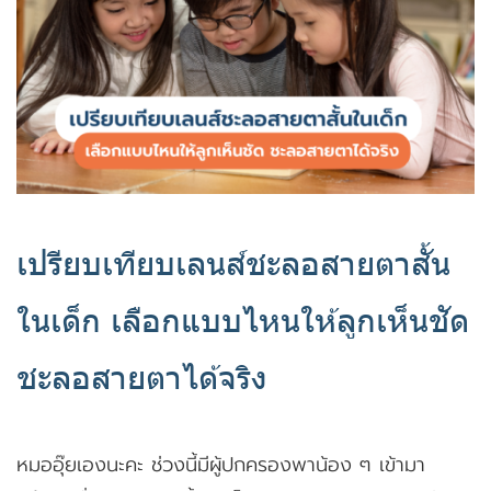
เปรียบเทียบเลนส์ชะลอสายตาสั้น
ในเด็ก เลือกแบบไหนให้ลูกเห็นชัด
ชะลอสายตาได้จริง
หมออุ๊ยเองนะคะ ช่วงนี้มีผู้ปกครองพาน้อง ๆ เข้ามา