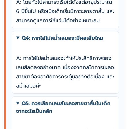
A: โดยทั่วไปสามารถเริ่มได้ตั้งแต่อายุประมาณ
6 ปีขึ้นไป หรือเมื่อเด็กเริ่มมีภาวะสายตาสั้น และ
สามารถดูแลการใช้แว่นได้อย่างเหมาะสม
Q4: หากใส่ไม่สม่ำเสมอจะมีผลเสียไหม
A: การใส่ไม่สม่ำเสมอจะทำให้ประสิทธิภาพของ
เลนส์ลดลงอย่างมาก เนื่องจากกลไกการชะลอ
สายตาต้องอาศัยการกระตุ้นอย่างต่อเนื่อง และ
สม่ำเสมอค่ะ
Q5: ควรเลือกเลนส์ชะลอสายตาสั้นในเด็ก
จากอะไรเป็นหลัก