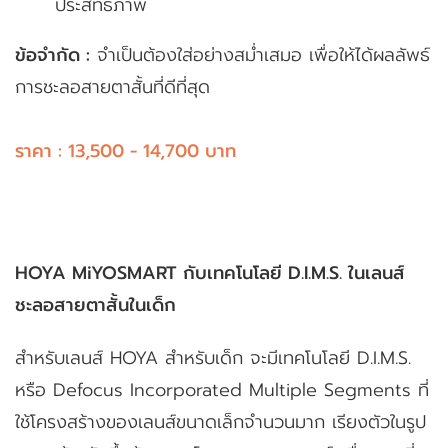
ประสิทธิภาพ
ข้อจำกัด :
จำเป็นต้องใส่อย่างสม่ำเสมอ เพื่อให้ได้ผลลัพธ์
การชะลอสายตาสั้นที่ดีที่สุด
ราคา : 13,500 - 14,700 บาท
HOYA MiYOSMART
กับเทคโนโลยี D.I.M.S. ในเลนส์
ชะลอสายตาสั้นในเด็ก
สำหรับเลนส์
HOYA
สำหรับเด็ก จะมีเทคโนโลยี D.I.M.S.
หรือ Defocus Incorporated Multiple Segments ที่
ใช้โครงสร้างของเลนส์ขนาดเล็กจำนวนมาก เรียงตัวในรูป