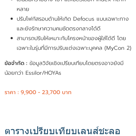
หลาย
ปรับโฟกัสรอบด้านให้เกิด Defocus แบบเฉพาะทาง
และยังรักษาความคมชัดตรงกลางได้ดี
สามารถปรับให้เหมาะกับโครงหน้าของผู้ใส่ได้ดี โดย
เฉพาะในรุ่นที่มีการปรับแต่งเฉพาะบุคคล (
MyCon 2
)
ข้อจำกัด :
ข้อมูลวิจัยเชิงเปรียบเทียบโดยตรงอาจยังมี
น้อยกว่า Essilor/HOYAs
ราคา : 9,900 - 23,700 บาท
ตารางเปรียบเทียบเลนส์ชะลอ