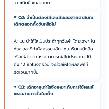
อาจเกิดขึ้นในอนาคต
Q2: จำเป็นต้องใส่เลนส์ชะลอสายตาสั้นใน
เด็กตลอดทั้งวันหรือไม่
A: แนะนำให้ใส่เป็นประจำทุกวันค่ะ โดยเฉพาะใน
ช่วงเวลาที่ทำกิจกรรมหลัก เช่น เรียนหนังสือ
หรือใช้สายตา หากสามารถใส่ได้ประมาณ 10
ถึง 12 ชั่วโมงต่อวัน จะช่วยให้ได้ผลลัพธ์ที่
ชัดเจนมากขึ้น
Q3: เด็กอายุเท่าไรจึงเหมาะกับการใช้เลนส์
ชะลอสายตาสั้นในเด็ก