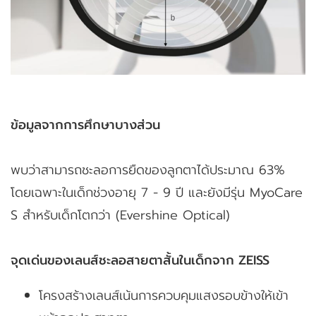
ข้อมูลจากการศึกษาบางส่วน
พบว่าสามารถชะลอการยืดของลูกตาได้ประมาณ 63%
โดยเฉพาะในเด็กช่วงอายุ 7 - 9 ปี และยังมีรุ่น MyoCare
S สำหรับเด็กโตกว่า (Evershine Optical)
จุดเด่นของเลนส์ชะลอสายตาสั้นในเด็กจาก ZEISS
โครงสร้างเลนส์เน้นการควบคุมแสงรอบข้างให้เข้า