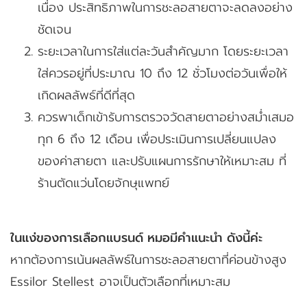
เนื่อง ประสิทธิภาพในการชะลอสายตาจะลดลงอย่าง
ชัดเจน
ระยะเวลาในการใส่แต่ละวันสำคัญมาก โดยระยะเวลา
ใส่ควรอยู่ที่ประมาณ 10 ถึง 12 ชั่วโมงต่อวันเพื่อให้
เกิดผลลัพธ์ที่ดีที่สุด
ควรพาเด็กเข้ารับการ
ตรวจวัดสายตา
อย่างสม่ำเสมอ
ทุก 6 ถึง 12 เดือน เพื่อประเมินการเปลี่ยนแปลง
ของค่าสายตา และปรับแผนการรักษาให้เหมาะสม ที่
ร้านตัดแว่นโดยจักษุแพทย์
ในแง่ของการเลือกแบรนด์ หมอมีคำแนะนำ ดังนี้ค่ะ
หากต้องการเน้นผลลัพธ์ในการชะลอสายตาที่ค่อนข้างสูง
Essilor Stellest อาจเป็นตัวเลือกที่เหมาะสม