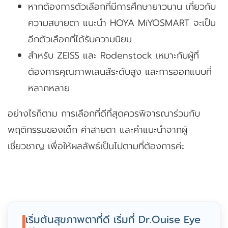
หากต้องการตัวเลือกที่มีการศึกษายาวนาน เกี่ยวกับ
ความสบายตา แนะนำ HOYA MiYOSMART จะเป็น
อีกตัวเลือกที่ได้รับความนิยม
สำหรับ ZEISS และ Rodenstock เหมาะกับผู้ที่
ต้องการคุณภาพเลนส์ระดับสูง และการออกแบบที่
หลากหลาย
อย่างไรก็ตาม การเลือกที่ดีที่สุดควรพิจารณาร่วมกับ
พฤติกรรมของเด็ก ค่าสายตา และคำแนะนำจากผู้
เชี่ยวชาญ เพื่อให้ผลลัพธ์เป็นไปตามที่ต้องการค่ะ
เริ่มต้นสุขภาพตาที่ดี เริ่มที่ Dr.Ouise Eye