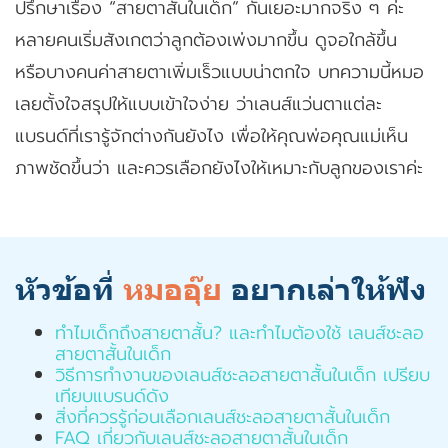
ปรึกษาเรื่อง “
สายตาสั้นในเด็ก
” กันเยอะมากจริง ๆ ค่ะ
หลายคนเริ่มสังเกตว่าลูกต้องเพ่งมากขึ้น ดูจอใกล้ขึ้น
หรือบางคนค่าสายตาเพิ่มเร็วแบบน่าตกใจ บทความนี้หมอ
เลยตั้งใจสรุปให้แบบเข้าใจง่าย ว่าเลนส์แว่นตาแต่ละ
แบรนด์ที่เรารู้จักต่างกันยังไง เพื่อให้คุณพ่อคุณแม่เห็น
ภาพชัดขึ้นว่า และควรเลือกยังไงให้เหมาะกับลูกของเราค่ะ
หัวข้อที่
หมออุ๊ย
อยากเล่าให้ฟัง
ทำไมเด็กถึงสายตาสั้น? และทำไมต้องใช้ เลนส์ชะลอ
สายตาสั้นในเด็ก
วิธีการทำงานของเลนส์ชะลอสายตาสั้นในเด็ก เปรียบ
เทียบแบรนด์ดัง
สิ่งที่ควรรู้ก่อนเลือกเลนส์ชะลอสายตาสั้นในเด็ก
FAQ เกี่ยวกับเลนส์ชะลอสายตาสั้นในเด็ก