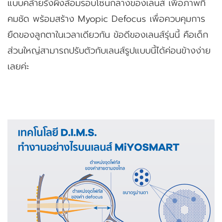
แบบคล้ายรังผึ้งล้อมรอบโซนกลางของเลนส์ เพื่อภาพที่
คมชัด พร้อมสร้าง Myopic Defocus เพื่อควบคุมการ
ยืดของลูกตาในเวลาเดียวกัน ข้อดีของเลนส์รุ่นนี้ คือเด็ก
ส่วนใหญ่สามารถปรับตัวกับเลนส์รูปแบบนี้ได้ค่อนข้างง่าย
เลยค่ะ