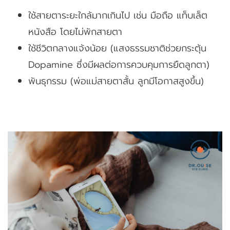
ใช้สายตาระยะใกล้มากเกินไป เช่น มือถือ แท็บเล็ต
หนังสือ โดยไม่พักสายตา
ใช้ชีวิตกลางแจ้งน้อย (แสงธรรมชาติช่วยกระตุ้น
Dopamine ซึ่งมีผลต่อการควบคุมการยืดลูกตา)
พันธุกรรม (พ่อแม่สายตาสั้น ลูกมีโอกาสสูงขึ้น)