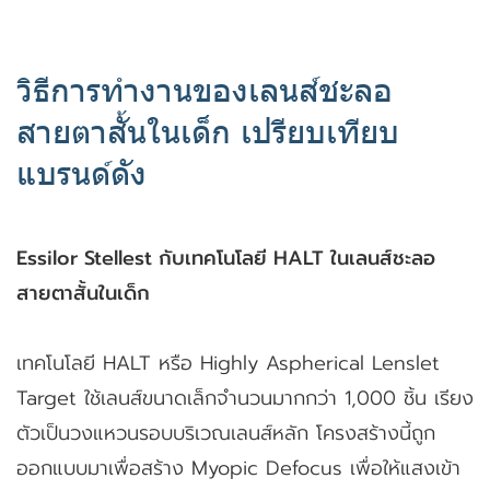
วิธีการทำงานของเลนส์ชะลอ
สายตาสั้นในเด็ก เปรียบเทียบ
แบรนด์ดัง
Essilor Stellest
กับเทคโนโลยี HALT ในเลนส์ชะลอ
สายตาสั้นในเด็ก
เทคโนโลยี HALT หรือ Highly Aspherical Lenslet
Target ใช้เลนส์ขนาดเล็กจำนวนมากกว่า 1,000 ชิ้น เรียง
ตัวเป็นวงแหวนรอบบริเวณเลนส์หลัก โครงสร้างนี้ถูก
ออกแบบมาเพื่อสร้าง Myopic Defocus เพื่อให้แสงเข้า