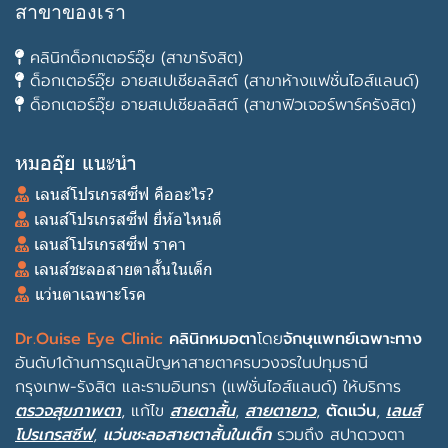
สาขาของเรา
คลินิกด็อกเตอร์อุ๊ย (สาขารังสิต)
ด็อกเตอร์อุ๊ย อายสเปเชียลลิสต์ (สาขาห้างแฟชั่นไอส์แลนด์)
ด็อกเตอร์อุ๊ย อายสเปเชียลลิสต์ (สาขาฟิวเจอร์พาร์ครังสิต)
หมออุ๊ย แนะนำ
เลนส์โปรเกรสซีฟ คืออะไร?
เลนส์โปรเกรสซีฟ ยี่ห้อไหนดี
เลนส์โปรเกรสซีฟ ราคา
เลนส์ชะลอสายตาสั้นในเด็ก
แว่นตาเฉพาะโรค
Dr.Ouise Eye Clinic
คลินิกหมอตา
โดย
จักษุแพทย์เฉพาะทาง
อันดับ1ด้านการดูแลปัญหาสายตาครบวงจรในปทุมธานี
กรุงเทพ-รังสิต และรามอินทรา (แฟชั่นไอส์แลนด์) ให้บริการ
ตรวจสุขภาพตา
, แก้ไข
สายตาสั้น
,
สายตายาว
,
ตัดแว่น
,
เลนส์
โปรเกรสซีฟ
,
แว่นชะลอสายตาสั้นในเด็ก
รวมถึง
สปาดวงตา