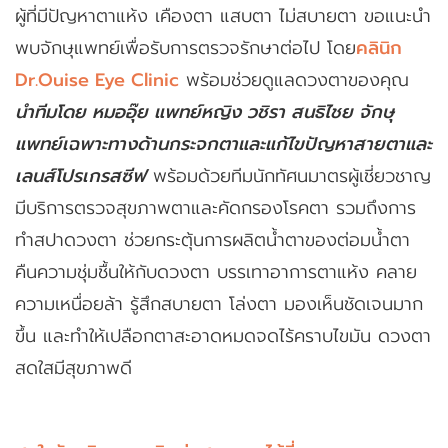
ผู้ที่มีปัญหาตาแห้ง เคืองตา แสบตา ไม่สบายตา ขอแนะนำ
พบจักษุแพทย์เพื่อรับการตรวจรักษาต่อไป โดย
คลินิก
Dr.Ouise Eye Clinic
พร้อมช่วยดูแลดวงตาของคุณ
นำทีมโดย หมออุ๊ย แพทย์หญิง วชิรา สนธิไชย จักษุ
แพทย์เฉพาะทางด้านกระจกตาและแก้ไขปัญหาสายตาและ
เลนส์โปรเกรสซีฟ
พร้อมด้วยทีมนักทัศนมาตรผู้เชี่ยวชาญ
มีบริการตรวจสุขภาพตาและคัดกรองโรคตา รวมถึงการ
ทำสปาดวงตา ช่วยกระตุ้นการผลิตน้ำตาของต่อมน้ำตา
คืนความชุ่มชื้นให้กับดวงตา บรรเทาอาการตาแห้ง คลาย
ความเหนื่อยล้า รู้สึกสบายตา โล่งตา มองเห็นชัดเจนมาก
ขึ้น และทำให้เปลือกตาสะอาดหมดจดไร้คราบไขมัน ดวงตา
สดใสมีสุขภาพดี